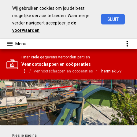
Wij gebruiken cookies om jou de best
mogelijke service te bieden. Wanneer je
SLUIT
verder navigeert accepteer je
de
Gemeentebegroting
2021
voorwaarden
Financiële gegevens verbonden partijen
Vennootschappen en coöperaties
Vennootschappen en coöperaties
Thermiek BV