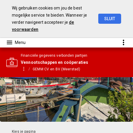
Wij gebruiken cookies om jou de best
mogelijke service te bieden. Wanneer je
SLUIT
verder navigeert accepteer je
de
Gemeentebegroting
2021
voorwaarden
Financiële gegevens verbonden partijen
Vennootschappen en coöperaties
GEMM CV en BV (Meerstad)