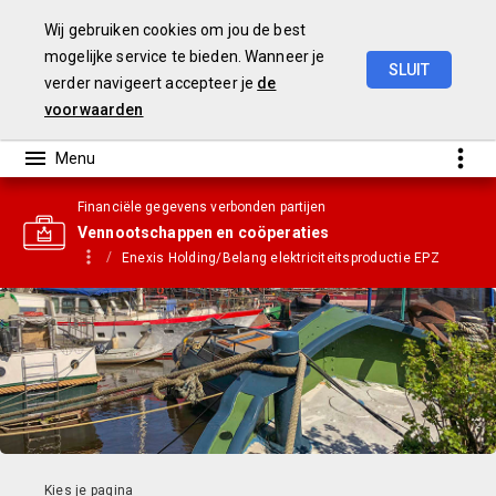
Wij gebruiken cookies om jou de best
mogelijke service te bieden. Wanneer je
SLUIT
verder navigeert accepteer je
de
Gemeentebegroting
2021
voorwaarden
Financiële gegevens verbonden partijen
Vennootschappen en coöperaties
Enexis Holding/Belang elektriciteitsproductie EPZ