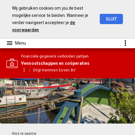
Wij gebruiken cookies om jou de best
mogelijke service te bieden. Wanneer je
SLUIT
verder navigeert accepteer je
de
Gemeentebegroting
2021
voorwaarden
Financiële gegevens verbonden partijen
Vennootschappen en coöperaties
Dilgt Hemmen Essen BV