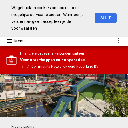
Wij gebruiken cookies om jou de best
mogelijke service te bieden. Wanneer je
SLUIT
verder navigeert accepteer je
de
Gemeentebegroting
2021
voorwaarden
Financiële gegevens verbonden partijen
Vennootschappen en coöperaties
Community Network Noord Nederland BV