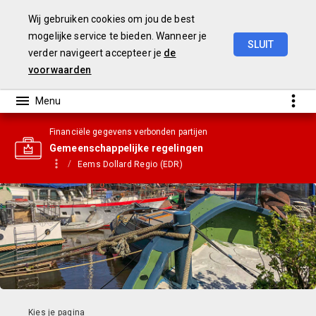
Wij gebruiken cookies om jou de best
mogelijke service te bieden. Wanneer je
SLUIT
verder navigeert accepteer je
de
Gemeentebegroting
2021
voorwaarden
Financiële gegevens verbonden partijen
Gemeenschappelijke regelingen
Eems Dollard Regio (EDR)