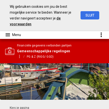
Wij gebruiken cookies om jou de best
mogelijke service te bieden. Wanneer je
SLUIT
verder navigeert accepteer je
de
Gemeentebegroting
2021
voorwaarden
Financiële gegevens verbonden partijen
Gemeenschappelijke regelingen
PG & Z (RIGG/ GGD)