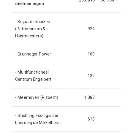
293.810
36.950
56.
deelnemingen
- Bejaardenhuizen
(Patrimonium &
924
Huismeesters)
- Grunneger Power
169
- Multifunctioneel
132
Centrum Engelbert
- Meerhoven (Rizoem)
1.087
- Stichting Ecologische
613
boerderij de Mikkelhorst