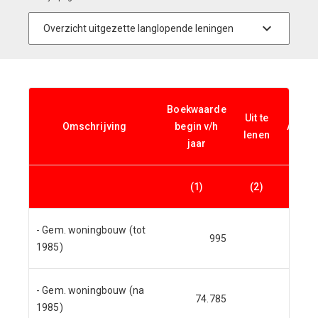
Boekwaarde
Uit te
Omschrijving
begin v/h
Afloss
lenen
jaar
(1)
(2)
(3)
- Gem. woningbouw (tot
995
1985)
- Gem. woningbouw (na
74.785
7
1985)