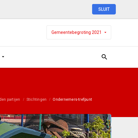
SLUIT
Gemeentebegroting
2021
en partijen
Stichtingen
Ondernemers-trefpunt