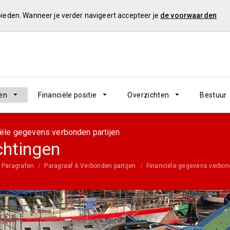
 bieden. Wanneer je verder navigeert accepteer je
de voorwaarden
en
Financiële positie
Overzichten
Bestuur
iële gegevens verbonden partijen
chtingen
Paragrafen
Paragraaf 6 Verbonden partijen
Financiële gegevens verbond