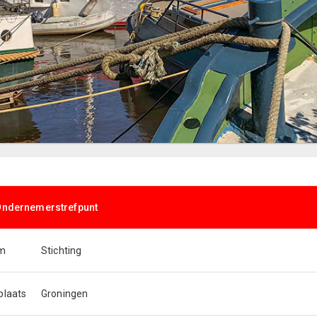
 Ondernemerstrefpunt
rm
Stichting
plaats
Groningen