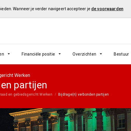
 bieden. Wanneer je verder navigeert accepteer je
de voorwaarden
en
Financiële positie
Overzichten
Bestuur
gericht Werken
en partijen
raad en gebiedsgericht Werken
Bijdrage(n) verbonden partijen