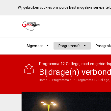
Wij gebruiken cookies om jou de best mogelijke service te
Algemeen
Programma's
Paragraf
Programma 12 College, raad en gebieds
Bijdrage(n) verbond
Home
Programma's
Programma 12 College, 