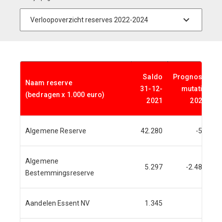
Saldo
Prognose
Naam reserve
31-12-
mutatie
(bedragen x 1.000 euro)
2021
2022
Algemene Reserve
42.280
-57
Algemene
5.297
-2.485
Bestemmingsreserve
Aandelen Essent NV
1.345