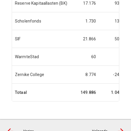
Reserve Kapitaallasten (BK)
17.176
931
Scholenfonds
1.730
135
SIF
21.866
500
WarmteStad
60
Zernike College
8.774
-244
Totaal
149.886
1.045
1