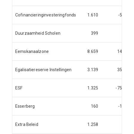
Cofinancieringinvesteringfonds
1.610
-55
Duurzaamheid Scholen
399
Eemskanaalzone
8.659
144
Egalisatiereserve Instellingen
3.139
351
ESF
1.325
-750
Esserberg
160
-11
Extra Beleid
1.258