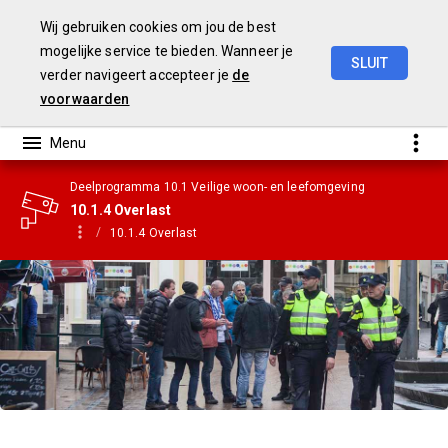
Wij gebruiken cookies om jou de best
mogelijke service te bieden. Wanneer je
SLUIT
verder navigeert accepteer je
de
Gemeentebegroting
2021
voorwaarden
Deelprogramma 10.1 Veilige woon- en leefomgeving
10.1.4 Overlast
10.1.4 Overlast