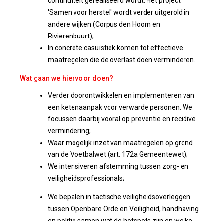
continuïteit gerealiseerd wordt. Het project
'Samen voor herstel' wordt verder uitgerold in
andere wijken (Corpus den Hoorn en
Rivierenbuurt);
In concrete casuïstiek komen tot effectieve
maatregelen die de overlast doen verminderen.
Wat gaan we hiervoor doen?
Verder doorontwikkelen en implementeren van
een ketenaanpak voor verwarde personen. We
focussen daarbij vooral op preventie en recidive
vermindering;
Waar mogelijk inzet van maatregelen op grond
van de Voetbalwet (art. 172a Gemeentewet);
We intensiveren afstemming tussen zorg- en
veiligheidsprofessionals;
We bepalen in tactische veiligheidsoverleggen
tussen Openbare Orde en Veiligheid, handhaving
en politie samen wat de hotspots zijn en welke