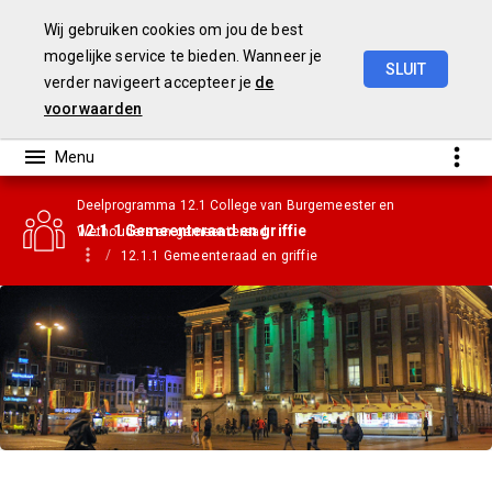
Wij gebruiken cookies om jou de best
mogelijke service te bieden. Wanneer je
SLUIT
verder navigeert accepteer je
de
Gemeentebegroting
2021
voorwaarden
Deelprogramma 12.1 College van Burgemeester en
12.1.1 Gemeenteraad en griffie
Wethouders en gemeenteraad
12.1.1 Gemeenteraad en griffie