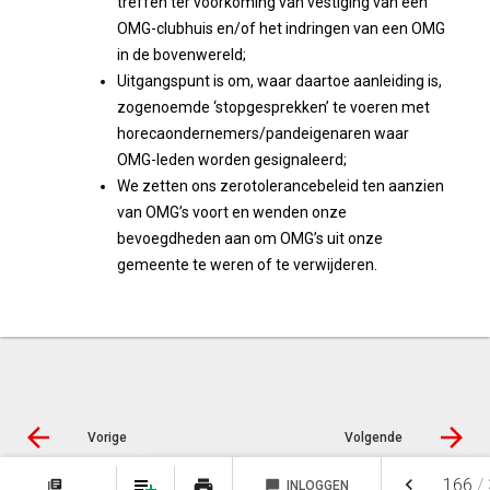
treffen ter voorkoming van vestiging van een
OMG-clubhuis en/of het indringen van een OMG
in de bovenwereld;
Uitgangspunt is om, waar daartoe aanleiding is,
zogenoemde ‘stopgesprekken’ te voeren met
horecaondernemers/pandeigenaren waar
OMG-leden worden gesignaleerd;
We zetten ons zerotolerancebeleid ten aanzien
van OMG’s voort en wenden onze
bevoegdheden aan om OMG’s uit onze
gemeente te weren of te verwijderen.
Vorige
Volgende
keyboard_arrow_left
166
/
print
library_books
chat_bubble
INLOGGEN