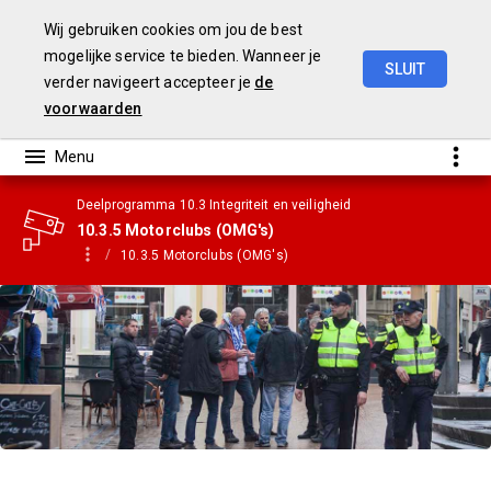
Wij gebruiken cookies om jou de best
mogelijke service te bieden. Wanneer je
SLUIT
verder navigeert accepteer je
de
Gemeentebegroting
2021
voorwaarden
Deelprogramma 10.3 Integriteit en veiligheid
10.3.5 Motorclubs (OMG's)
10.3.5 Motorclubs (OMG's)