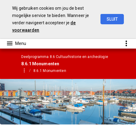
Wij gebruiken cookies om jou de best
mogelijke service te bieden. Wanneer je
SLUIT
verder navigeert accepteer je
de
Gemeentebegroting
2021
voorwaarden
Deelprogramma 8.6 Cultuurhistorie en archeologie
8.6.1 Monumenten
8.6.1 Monumenten