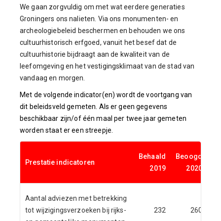
We gaan zorgvuldig om met wat eerdere generaties
Groningers ons nalieten. Via ons monumenten- en
archeologiebeleid beschermen en behouden we ons
cultuurhistorisch erfgoed, vanuit het besef dat de
cultuurhistorie bijdraagt aan de kwaliteit van de
leefomgeving en het vestigingsklimaat van de stad van
vandaag en morgen.
Met de volgende indicator(en) wordt de voortgang van
dit beleidsveld gemeten. Als er geen gegevens
beschikbaar zijn/of één maal per twee jaar gemeten
worden staat er een streepje.
Behaald
Beoogd
B
Prestatie indicatoren
2019
2020
Aantal adviezen met betrekking
tot wijzigingsverzoeken bij rijks-
232
260