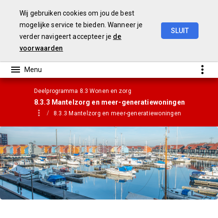
Wij gebruiken cookies om jou de best
mogelijke service te bieden. Wanneer je
SLUIT
verder navigeert accepteer je
de
Gemeentebegroting
2021
voorwaarden
Deelprogramma 8.3 Wonen en zorg
8.3.3 Mantelzorg en meer-generatiewoningen
8.3.3 Mantelzorg en meer-generatiewoningen