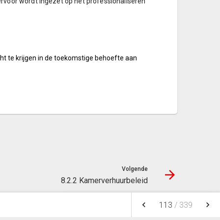
rvoor wordt ingezet op het professionaliseren
t te krijgen in de toekomstige behoefte aan
Volgende
8.2.2 Kamerverhuurbeleid
keyboard_arrow_left
keyboard_arrow_right
113
/
339
NOTITIES
FAVORIETEN