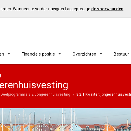
 bieden. Wanneer je verder navigeert accepteer je
de voorwaarden
en
Financiële positie
Overzichten
Bestuur
g
gerenhuisvesting
Deelprogramma 8.2 Jongerenhuisvesting
8.2.1 Kwaliteit jongerenhuisvest