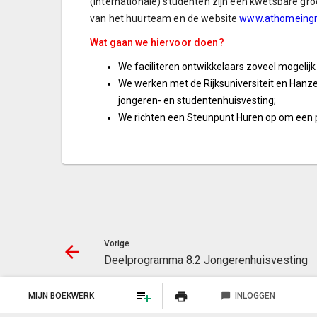
(internationale) studenten zijn een kwetsbare gr
van het huurteam en de website
www.athomeingr
Wat gaan we hiervoor doen?
We faciliteren ontwikkelaars zoveel mogelijk 
We werken met de Rijksuniversiteit en Hanz
jongeren- en studentenhuisvesting;
We richten een Steunpunt Huren op om een pr
Vorige
Deelprogramma 8.2 Jongerenhuisvesting
print
MIJN BOEKWERK
chat_bubble
INLOGGEN