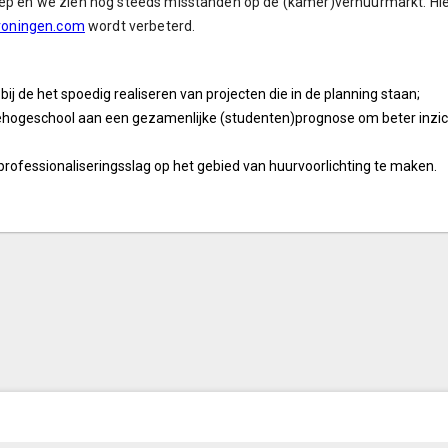
oep en we zien nog steeds misstanden op de (kamer)verhuurmarkt. Hie
oningen.com
wordt verbeterd.
bij de het spoedig realiseren van projecten die in de planning staan;
ehogeschool aan een gezamenlijke (studenten)prognose om beter inzich
ofessionaliseringsslag op het gebied van huurvoorlichting te maken.
© Inergy
|
Privacy statement
|
Sitemap