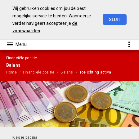
Wij gebruiken cookies om jou de best
mogelijke service te bieden. Wanneer je
SLUIT
verder navigeert accepteer je
de
Gemeentebegroting
2021
voorwaarden
Financiële positie
Balans
Home
Financiële positie
Balans
Toelichting activa